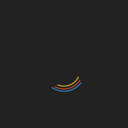
BÓNG ĐÁ
Kirin Cup là giải gì và những
điều cần biết về giải đấu này
Tháng 4 23, 2026
Kirin Cup là giải gì là thắc mắc phổ biến của
người hâm mộ khi theo dõi các giải đấu quốc tế
tại châu Á. Đây là một giải bóng đá giao hữu
quốc tế được tổ chức định kỳ tại Nhật Bản với
sự tham gia của nhiều đội tuyển mạnh